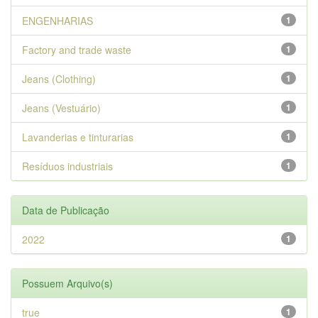
ENGENHARIAS
1
Factory and trade waste
1
Jeans (Clothing)
1
Jeans (Vestuário)
1
Lavanderias e tinturarias
1
Resíduos industriais
1
Data de Publicação
2022
1
Possuem Arquivo(s)
true
1