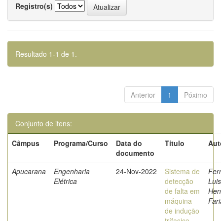
Registro(s)
Resultado 1-1 de 1.
Anterior
1
Póximo
Conjunto de itens:
Câmpus
Programa/Curso
Data do
Título
Aut
documento
Apucarana
Engenharia
24-Nov-2022
Sistema de
Ferr
Elétrica
detecção
Luis
de falta em
Hen
máquina
Fari
de indução
trífasica