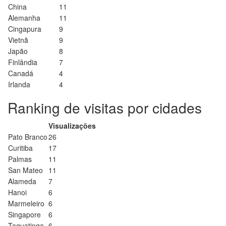
China
11
Alemanha
11
Cingapura
9
Vietnã
9
Japão
8
Finlândia
7
Canadá
4
Irlanda
4
Ranking de visitas por cidades
Visualizações
Pato Branco
26
Curitiba
17
Palmas
11
San Mateo
11
Alameda
7
Hanoi
6
Marmeleiro
6
Singapore
6
Taguatinga
6