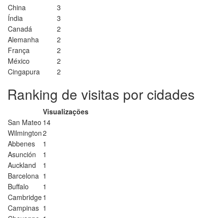
China
3
Índia
3
Canadá
2
Alemanha
2
França
2
México
2
Cingapura
2
Ranking de visitas por cidades
Visualizações
San Mateo
14
Wilmington
2
Abbenes
1
Asunción
1
Auckland
1
Barcelona
1
Buffalo
1
Cambridge
1
Campinas
1