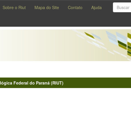
Sobre o Riut
Mapa do Site
Contato
Ajuda
lógica Federal do Paraná (RIUT)