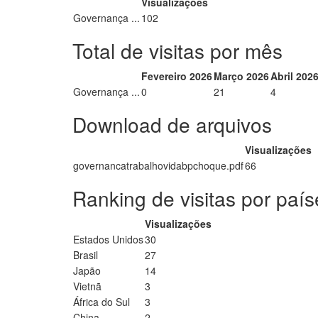
Visualizações
Governança ...
102
Total de visitas por mês
Fevereiro 2026
Março 2026
Abril 202
Governança ...
0
21
4
Download de arquivos
Visualizações
governancatrabalhovidabpchoque.pdf
66
Ranking de visitas por país
Visualizações
Estados Unidos
30
Brasil
27
Japão
14
Vietnã
3
África do Sul
3
China
2