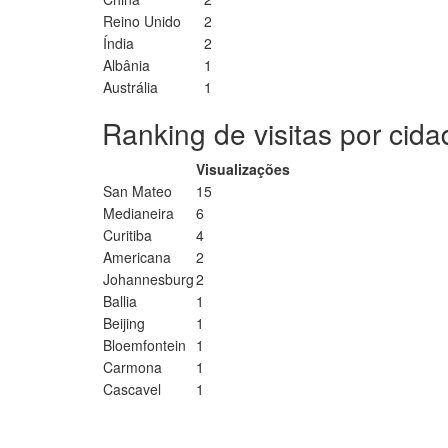
Reino Unido
2
Índia
2
Albânia
1
Austrália
1
Ranking de visitas por cid
Visualizações
San Mateo
15
Medianeira
6
Curitiba
4
Americana
2
Johannesburg
2
Ballia
1
Beijing
1
Bloemfontein
1
Carmona
1
Cascavel
1