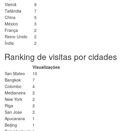
Vietnã
9
Tailândia
7
China
5
México
3
França
2
Reino Unido
2
Índia
2
Ranking de visitas por cidades
Visualizações
San Mateo
10
Bangkok
7
Colombo
4
Medianeira
2
New York
2
Riga
2
San Jose
2
Apucarana
1
Beijing
1