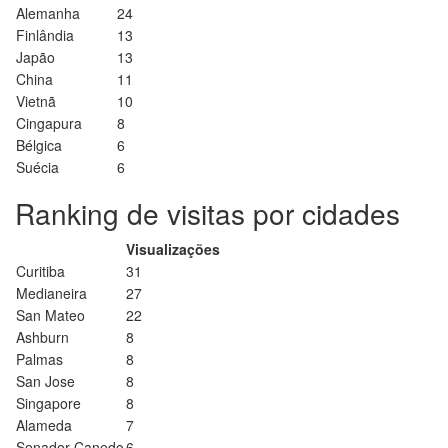
Alemanha
24
Finlândia
13
Japão
13
China
11
Vietnã
10
Cingapura
8
Bélgica
6
Suécia
6
Ranking de visitas por cidades
Visualizações
Curitiba
31
Medianeira
27
San Mateo
22
Ashburn
8
Palmas
8
San Jose
8
Singapore
8
Alameda
7
Senador Canedo
6