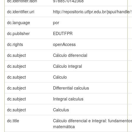
dc.identifier.isbn
9788570142368
dc.identifier.uri
http://repositorio.utfpr.edu.br/jspui/handle
dc.language
por
dc.publisher
EDUTFPR
dc.rights
openAccess
dc.subject
Cálculo diferencial
dc.subject
Cálculo integral
dc.subject
Cálculo
dc.subject
Differential calculus
dc.subject
Integral calculus
dc.subject
Calculus
dc.title
Cálculo diferencial e integral: fundamento
matemática