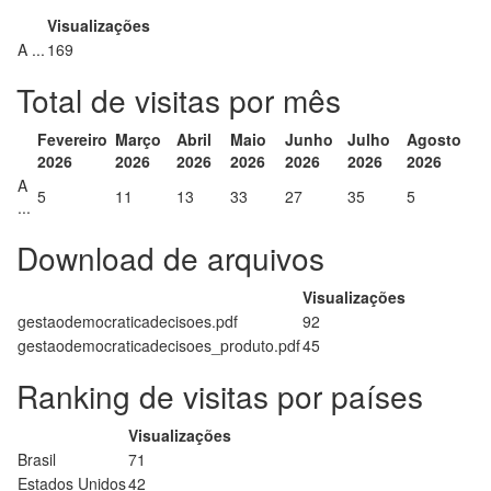
Visualizações
A ...
169
Total de visitas por mês
Fevereiro
Março
Abril
Maio
Junho
Julho
Agosto
2026
2026
2026
2026
2026
2026
2026
A
5
11
13
33
27
35
5
...
Download de arquivos
Visualizações
gestaodemocraticadecisoes.pdf
92
gestaodemocraticadecisoes_produto.pdf
45
Ranking de visitas por países
Visualizações
Brasil
71
Estados Unidos
42