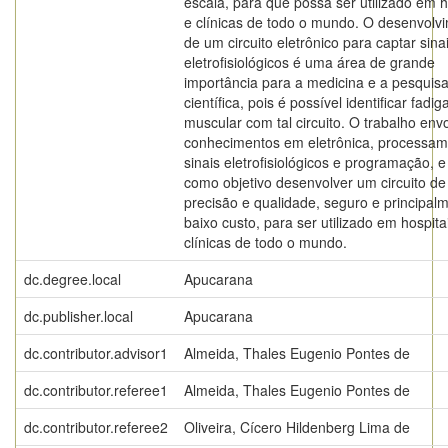
escala, para que possa ser utilizado em h
e clínicas de todo o mundo. O desenvolv
de um circuito eletrônico para captar sina
eletrofisiológicos é uma área de grande
importância para a medicina e a pesquis
científica, pois é possível identificar fadig
muscular com tal circuito. O trabalho env
conhecimentos em eletrônica, processam
sinais eletrofisiológicos e programação, 
como objetivo desenvolver um circuito de 
precisão e qualidade, seguro e principal
baixo custo, para ser utilizado em hospita
clínicas de todo o mundo.
dc.degree.local
Apucarana
dc.publisher.local
Apucarana
dc.contributor.advisor1
Almeida, Thales Eugenio Pontes de
dc.contributor.referee1
Almeida, Thales Eugenio Pontes de
dc.contributor.referee2
Oliveira, Cícero Hildenberg Lima de