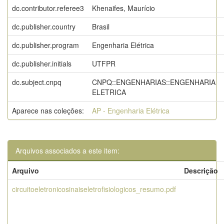
dc.contributor.referee3
Khenaifes, Maurício
dc.publisher.country
Brasil
dc.publisher.program
Engenharia Elétrica
dc.publisher.initials
UTFPR
dc.subject.cnpq
CNPQ::ENGENHARIAS::ENGENHARIA
ELETRICA
Aparece nas coleções:
AP - Engenharia Elétrica
Arquivos associados a este item:
Arquivo
Descrição
circuitoeletronicosinaiseletrofisiologicos_resumo.pdf