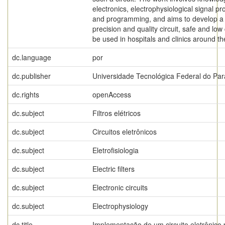
electronics, electrophysiological signal p
and programming, and aims to develop a
precision and quality circuit, safe and low 
be used in hospitals and clinics around th
dc.language
por
dc.publisher
Universidade Tecnológica Federal do Pa
dc.rights
openAccess
dc.subject
Filtros elétricos
dc.subject
Circuitos eletrônicos
dc.subject
Eletrofisiologia
dc.subject
Electric filters
dc.subject
Electronic circuits
dc.subject
Electrophysiology
dc.title
Implementação de um circuito eletrônico 