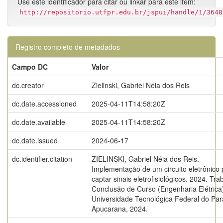
Use este identificador para citar ou linkar para este item:
http://repositorio.utfpr.edu.br/jspui/handle/1/3648
Registro completo de metadados
Campo DC
Valor
dc.creator
Zielinski, Gabriel Néia dos Reis
dc.date.accessioned
2025-04-11T14:58:20Z
dc.date.available
2025-04-11T14:58:20Z
dc.date.issued
2024-06-17
dc.identifier.citation
ZIELINSKI, Gabriel Néia dos Reis.
Implementação de um circuito eletrônico 
captar sinais eletrofisiológicos. 2024. Tra
Conclusão de Curso (Engenharia Elétrica
Universidade Tecnológica Federal do Par
Apucarana, 2024.