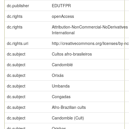
dc.publisher
EDUTFPR
dc.rights
openAccess
dc.rights
Attribution-NonCommercial-NoDerivatives 
International
dc.rights.uri
http://creativecommons.org/licenses/by-nc
dc.subject
Cultos afro-brasileiros
dc.subject
Candomblé
dc.subject
Orixás
dc.subject
Umbanda
dc.subject
Congadas
dc.subject
Afro-Brazilian cults
dc.subject
Candomble (Cult)
dc.subject
Orishas