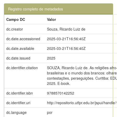
Registro completo de metadados
Campo DC
Valor
dc.creator
Souza, Ricardo Luiz de
dc.date.accessioned
2025-03-21T16:56:40Z
dc.date.available
2025-03-21T16:56:40Z
dc.date.issued
2025
dc.identifier.citation
SOUZA, Ricardo Luiz de. As religiões afro
brasileiras e o mundo dos brancos: olhare
contestações, perseguições. Curitiba: E
2025. E-book.
dc.identifier.isbn
9788570142252
dc.identifier.uri
http://repositorio.utfpr.edu.br/jspui/handle
dc.language
por