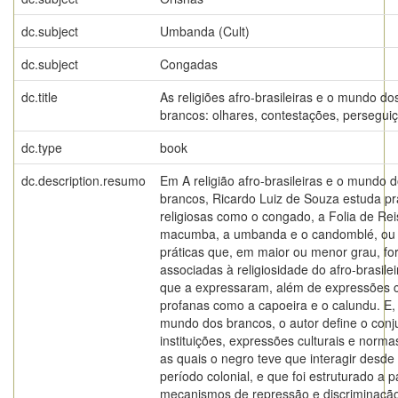
dc.subject
Umbanda (Cult)
dc.subject
Congadas
dc.title
As religiões afro-brasileiras e o mundo do
brancos: olhares, contestações, persegui
dc.type
book
dc.description.resumo
Em A religião afro-brasileiras e o mundo 
brancos, Ricardo Luiz de Souza estuda pr
religiosas como o congado, a Folia de Rei
macumba, a umbanda e o candomblé, ou 
práticas que, em maior ou menor grau, f
associadas à religiosidade do afro-brasilei
que a expressaram, além de expressões c
profanas como a capoeira e o calundu. E,
mundo dos brancos, o autor define o conj
instituições, expressões culturais e norm
as quais o negro teve que interagir desde
período colonial, e que foi estruturado a pa
mecanismos de repressão e discriminaçã