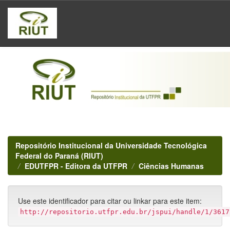
Skip
navigation
Repositório Institucional da Universidade Tecnológica
Federal do Paraná (RIUT)
EDUTFPR - Editora da UTFPR
Ciências Humanas
Use este identificador para citar ou linkar para este item:
http://repositorio.utfpr.edu.br/jspui/handle/1/3617