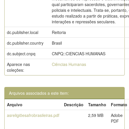
qual participaram sacerdotes, governante
policiais e intelectuais. Trata-se, portanto
estudo realizado a partir de práticas, exp
interações e repressões seculares.
dc.publisher.local
Reitoria
dc.publisher.country
Brasil
dc.subject.cnpq
CNPQ::CIENCIAS HUMANAS
Aparece nas
Ciências Humanas
coleções:
Arquivos associados a este item:
Arquivo
Descrição
Tamanho
Formato
asreligiõesafrobrasileiras.pdf
2,59 MB
Adobe
PDF