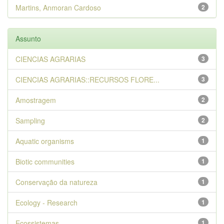
Martins, Anmoran Cardoso
2
Assunto
CIENCIAS AGRARIAS
3
CIENCIAS AGRARIAS::RECURSOS FLORE...
3
Amostragem
2
Sampling
2
Aquatic organisms
1
Biotic communities
1
Conservação da natureza
1
Ecology - Research
1
Ecossistemas
1