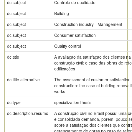
dc.subject
Controle de qualidade
dc.subject
Building
dc.subject
Construction industry - Management
dc.subject
Consumer satisfaction
dc.subject
Quality control
dc.title
A avaliação da satisfação dos clientes na
construção civil: o caso das obras de ref
edificações
dc.title.alternative
The assessment of customer satisfaction 
construction: the case of building renovat
works
dc.type
specializationThesis
dc.description.resumo
A construção civil no Brasil possui uma c
e consolidada demanda, porém, pouco s
sobre a satisfação dos clientes que cont
gerenciamento de obras no caso de refo