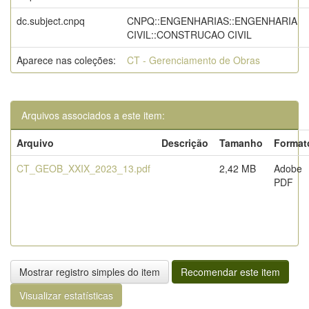
dc.subject.cnpq
CNPQ::ENGENHARIAS::ENGENHARIA
CIVIL::CONSTRUCAO CIVIL
Aparece nas coleções:
CT - Gerenciamento de Obras
Arquivos associados a este item:
Arquivo
Descrição
Tamanho
Format
CT_GEOB_XXIX_2023_13.pdf
2,42 MB
Adobe
PDF
Mostrar registro simples do item
Recomendar este item
Visualizar estatísticas