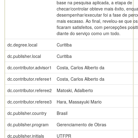
base na pesquisa aplicada, a etapa de
checar/controlar obteve mais êxito, enqu
desempenhar/executar foi a fase de perc
mais escasso. Ao final, revelou-se que os
ficaram satisfeitos, com percepções posit
diante do serviço como um todo.
dc.degree.local
Curitiba
dc.publisher.local
Curitiba
dc.contributor.advisor1
Costa, Carlos Alberto da
dc.contributor.referee1
Costa, Carlos Alberto da
dc.contributor.referee2
Matoski, Adalberto
dc.contributor.referee3
Hara, Massayuki Mario
dc.publisher.country
Brasil
dc.publisher.program
Gerenciamento de Obras
dc.publisher.initials
UTFPR