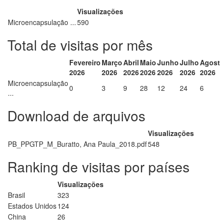
Visualizações
Microencapsulação ...
590
Total de visitas por mês
Fevereiro
Março
Abril
Maio
Junho
Julho
Agos
2026
2026
2026
2026
2026
2026
2026
Microencapsulação
0
3
9
28
12
24
6
...
Download de arquivos
Visualizações
PB_PPGTP_M_Buratto, Ana Paula_2018.pdf
548
Ranking de visitas por países
Visualizações
Brasil
323
Estados Unidos
124
China
26