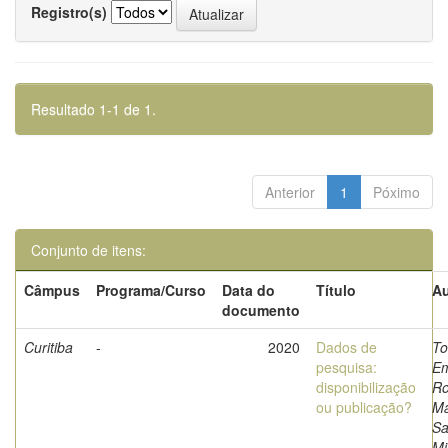
Registro(s)
Resultado 1-1 de 1.
Anterior
1
Póximo
Conjunto de itens:
Câmpus
Programa/Curso
Data do
Título
Au
documento
Curitiba
-
2020
Dados de
To
pesquisa:
Em
disponibilização
Ro
ou publicação?
Ma
Sa
Mi