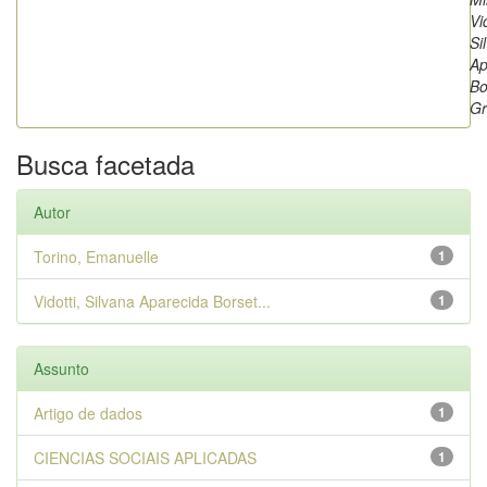
Vi
Si
Ap
Bo
Gr
Busca facetada
Autor
Torino, Emanuelle
1
Vidotti, Silvana Aparecida Borset...
1
Assunto
Artigo de dados
1
CIENCIAS SOCIAIS APLICADAS
1