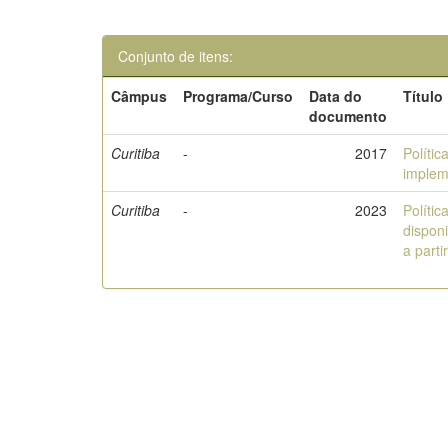
Conjunto de itens:
Câmpus
Programa/Curso
Data do
Título
documento
Curitiba
-
2017
Polític
imple
Curitiba
-
2023
Polític
disponi
a part