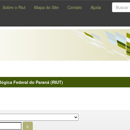
Sobre o Riut
Mapa do Site
Contato
Ajuda
lógica Federal do Paraná (RIUT)