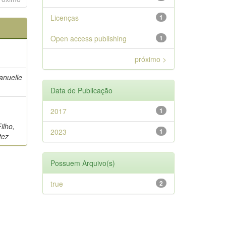
Licenças
1
Open access publishing
1
próximo >
anuelle
Data de Publicação
2017
1
;
ilho,
2023
1
tez
Possuem Arquivo(s)
true
2