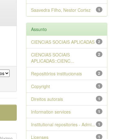
Saavedra Filho, Nestor Cortez
1
Assunto
CIENCIAS SOCIAIS APLICADAS
2
CIENCIAS SOCIAIS
2
APLICADAS::CIENC...
Repositórios institucionais
2
Copyright
1
Direitos autorais
1
Information services
1
Institutional repositories - Admi...
1
Licenses
1
Póximo