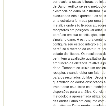
correlaciona essas leituras, defini
de Dano, verifica-se se o método d
existência de dano na estrutura. S
executados três experimentos cons
uma estrutura formada por uma úni
metálica onde são fixados atuador
receptores em posições variadas. 
parafuso em sua constituição, com
simular o dano. A estrutura conten
configura seu estado íntegro e qua
parafuso é retirado da estrutura, t
estado danificado. Os resultados d
permitem a avaliação qualitativa d
em função da distância relativa à p
dano. Também se utiliza um acele
receptor, visando obter um fator 
para os resultados obtidos. Decorr
quantidade de dados observados se
tratamento estatístico com medida
dispersões para a análise. Conclui
metodologia apresentada utilizando
das ondas Lamb em conjunto com a
do Índice de Dano produz resultad