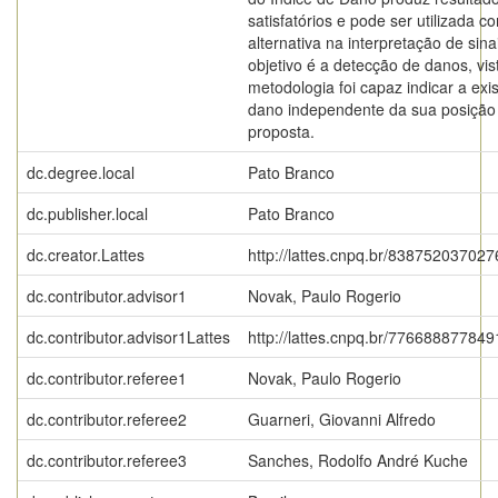
satisfatórios e pode ser utilizada 
alternativa na interpretação de sin
objetivo é a detecção de danos, vis
metodologia foi capaz indicar a exi
dano independente da sua posição 
proposta.
dc.degree.local
Pato Branco
dc.publisher.local
Pato Branco
dc.creator.Lattes
http://lattes.cnpq.br/83875203702
dc.contributor.advisor1
Novak, Paulo Rogerio
dc.contributor.advisor1Lattes
http://lattes.cnpq.br/77668887784
dc.contributor.referee1
Novak, Paulo Rogerio
dc.contributor.referee2
Guarneri, Giovanni Alfredo
dc.contributor.referee3
Sanches, Rodolfo André Kuche