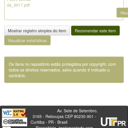
da_2017.pdf
Visu
Mostrar registro simples do item
Recomendar este item
Visualizar estatísticas
Os itens no repositório estão protegidos por copyright, com
todos os direitos reservados, salvo quando é indicado o
contrário.
Av. Sete de Setembro,
3165 - Rebouças CEP 80230-901 -
Curitiba - PR - Brasil
Repositório, implementado com