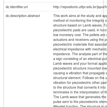
dc.identifier.uri
http://repositorio.utfpr.edu.br/jspui
dc.description.abstract
This work aims at the study and app
method of monitoring the integrity o
structure based on Lamb waves. Fo
piezoelectric pads are used, in func
low monetary cost. The pellets are
actuators and receivers using the p
piezoelectric materials that associa
electrical impedance with mechanic
impedance. The analysis part of the
a sign consisting of an electrical pul
Lamb waves and your format applica
piezoelectric structure mounted inse
causing a vibration that propagate 
structural element. Follows on the u
vibration for piezoelectric other pa
to the structure that converts it into
terminates in the interpretation of th
The Lamb wave that generates the 
pulse sent to the piezoelectric elem
Wavelet function. The structure is 