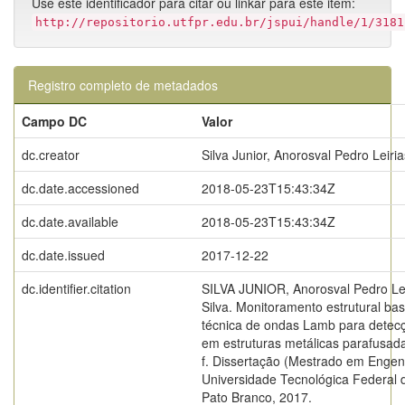
Use este identificador para citar ou linkar para este item:
http://repositorio.utfpr.edu.br/jspui/handle/1/3181
Registro completo de metadados
Campo DC
Valor
dc.creator
Silva Junior, Anorosval Pedro Leiri
dc.date.accessioned
2018-05-23T15:43:34Z
dc.date.available
2018-05-23T15:43:34Z
dc.date.issued
2017-12-22
dc.identifier.citation
SILVA JUNIOR, Anorosval Pedro Lei
Silva. Monitoramento estrutural ba
técnica de ondas Lamb para detecç
em estruturas metálicas parafusad
f. Dissertação (Mestrado em Engenha
Universidade Tecnológica Federal 
Pato Branco, 2017.