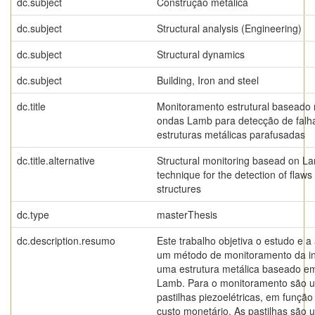
dc.subject
Construção metálica
dc.subject
Structural analysis (Engineering)
dc.subject
Structural dynamics
dc.subject
Building, Iron and steel
dc.title
Monitoramento estrutural baseado 
ondas Lamb para detecção de falh
estruturas metálicas parafusadas
dc.title.alternative
Structural monitoring basead on 
technique for the detection of flaws 
structures
dc.type
masterThesis
dc.description.resumo
Este trabalho objetiva o estudo e a
um método de monitoramento da in
uma estrutura metálica baseado e
Lamb. Para o monitoramento são ut
pastilhas piezoelétricas, em função
custo monetário. As pastilhas são u