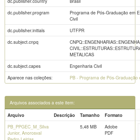
dc.publisher.country
Brasil
dc.publisher.program
Programa de Pós-Graduação em E
Civil
dc.publisher.initials
UTFPR
dc.subject.cnpq
CNPQ::ENGENHARIAS::ENGENHA
CIVIL::ESTRUTURAS::ESTRUTUR
METALICAS
dc.subject.capes
Engenharia Civil
Aparece nas coleções:
PB - Programa de Pós-Graduação e
Arquivos associados a este item:
Arquivo
Descrição
Tamanho
Formato
PB_PPGEC_M_Silva
5,48 MB
Adobe
Junior, Anorosval
PDF
Pedro Leirias