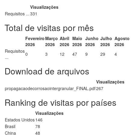
Visualizações
Requisitos ...
331
Total de visitas por mês
Fevereiro
Março
Abril
Maio
Junho
Julho
Agosto
2026
2026
2026
2026
2026
2026
2026
Requisitos
0
3
12
47
9
29
4
...
Download de arquivos
Visualizações
propagacaodecorrosaointergranular_FINAL.pdf
267
Ranking de visitas por países
Visualizações
Estados Unidos
146
Brasil
78
China
48