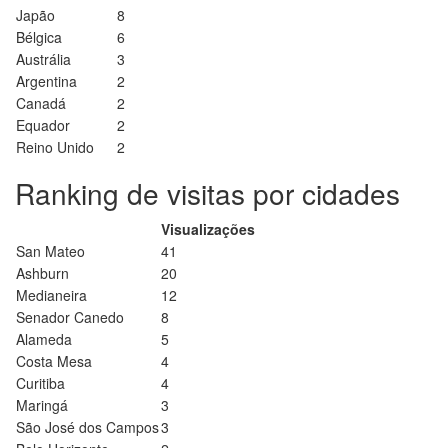
Japão
8
Bélgica
6
Austrália
3
Argentina
2
Canadá
2
Equador
2
Reino Unido
2
Ranking de visitas por cidades
Visualizações
San Mateo
41
Ashburn
20
Medianeira
12
Senador Canedo
8
Alameda
5
Costa Mesa
4
Curitiba
4
Maringá
3
São José dos Campos
3