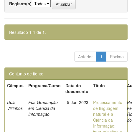
Registro(s)
Resultado 1-1 de 1.
Anterior
1
Póximo
Conjunto de itens:
Câmpus
Programa/Curso
Data do
Título
Au
documento
Dois
Pós-Graduação
5-Jun-2023
Processamento
Be
Vizinhos
em Ciência da
de linguagem
Kel
Informação
natural e a
Ro
Ciência da
do
Informação:
inter-relações e