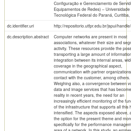
Configuração e Gerenciamento de Servid
Equipamentos de Redes) – Universidade
Tecnológica Federal do Paraná, Curitiba,
dc.identifier.uri
http://repositorio.utfpr.edu.br/jspui/handl
dc.description.abstract
Computer networks are present in most
associations, whatever their size and seg
activity. These resources provide the possi
transporting a large amount of informatio
integration between its internal areas, wi
coverage in the geographical aspect,
communication with partner organizations
contact with the customer, among others.
Weighing also, a convergence between vo
data and image services that has become
reality in recent years, the need for an
increasingly efficient monitoring of the fun
of the infrastructure that supports all this
intensified. The aspects exposed above, 
the option for the present theme and mor
specifically for the performance manage
area of a network. In this study, an emine