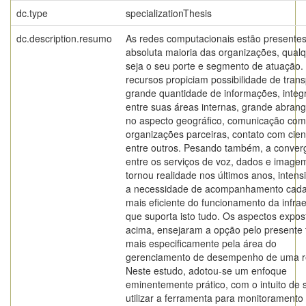
dc.type
specializationThesis
dc.description.resumo
As redes computacionais estão presente
absoluta maioria das organizações, qual
seja o seu porte e segmento de atuação.
recursos propiciam possibilidade de tran
grande quantidade de informações, integ
entre suas áreas internas, grande abran
no aspecto geográfico, comunicação com
organizações parceiras, contato com cien
entre outros. Pesando também, a conver
entre os serviços de voz, dados e image
tornou realidade nos últimos anos, intensi
a necessidade de acompanhamento cada
mais eficiente do funcionamento da infrae
que suporta isto tudo. Os aspectos expos
acima, ensejaram a opção pelo presente
mais especificamente pela área do
gerenciamento de desempenho de uma r
Neste estudo, adotou-se um enfoque
eminentemente prático, com o intuito de 
utilizar a ferramenta para monitoramento