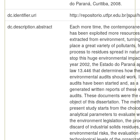
do Paraná, Curitiba, 2008.
dc.identifier.uri
http://repositorio.utfpr.edu.br/jspui
dc.description.abstract
Each more time, the contemporane
has been exploited more resources 
extracted from environment, turning
place a great variety of pollutants, 
process to residues spread in nature
stop this huge environmental impact
year 2002, the Estado do Paraná a
law 13.446 that determines how th
environmental audits should work. 
audits have been started and, as a 
generated written reports of these
audits. These documents were the cr
object of this dissertation. The met
present study starts from the choice
analytical parameters to evaluate wr
the environment legislation, the pr
discard of industrial solids residues
environmental risks, the evaluation 
technological levels of the organiza