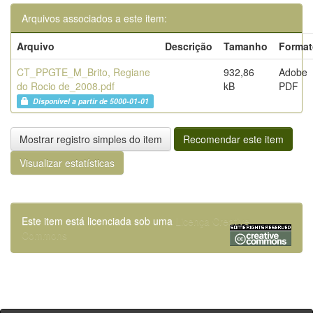
Arquivos associados a este item:
Arquivo
Descrição
Tamanho
Format
CT_PPGTE_M_Brito, Regiane
932,86
Adobe
do Rocio de_2008.pdf
kB
PDF
Disponível a partir de 5000-01-01
Mostrar registro simples do item
Recomendar este item
Visualizar estatísticas
Este item está licenciada sob uma
Licença Creative
Commons