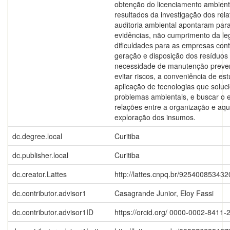
obtenção do licenciamento ambient
resultados da investigação dos rela
auditoria ambiental apontaram para
evidências, não cumprimento da leg
dificuldades para as empresas con
geração e disposição dos resíduos i
necessidade de manutenção preven
evitar riscos, a conveniência de es
aplicação de tecnologias que solu
problemas ambientais, e buscar o e
relações entre a organização e aqu
exploração dos insumos.
dc.degree.local
Curitiba
dc.publisher.local
Curitiba
dc.creator.Lattes
http://lattes.cnpq.br/92540085343
dc.contributor.advisor1
Casagrande Junior, Eloy Fassi
dc.contributor.advisor1ID
https://orcid.org/ 0000-0002-8411-