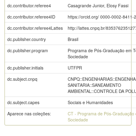
dc.contributor.referee4
Casagrande Junior, Elosy Fassi
dc.contributor.referee4ID
https://orcid.org/ 0000-0002-8411-
dc.contributor.referee4Lattes
http://lattes.cnpq.br/83537623512
dc.publisher.country
Brasil
dc.publisher.program
Programa de Pós-Graduação em Te
Sociedade
dc.publisher.initials
UTFPR
dc.subject.cnpq
CNPQ::ENGENHARIAS::ENGENHA
SANITARIA::SANEAMENTO
AMBIENTAL::CONTROLE DA POL
dc.subject.capes
Sociais e Humanidades
Aparece nas coleções:
CT - Programa de Pós-Graduação 
Sociedade