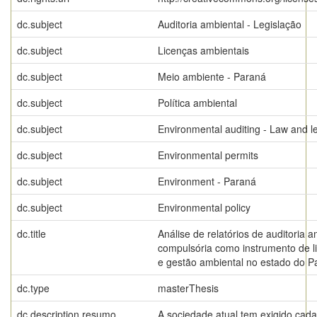
dc.subject
Auditoria ambiental - Legislação
dc.subject
Licenças ambientais
dc.subject
Meio ambiente - Paraná
dc.subject
Política ambiental
dc.subject
Environmental auditing - Law and le
dc.subject
Environmental permits
dc.subject
Environment - Paraná
dc.subject
Environmental policy
dc.title
Análise de relatórios de auditoria a
compulsória como instrumento de l
e gestão ambiental no estado do P
dc.type
masterThesis
dc.description.resumo
A sociedade atual tem exigido cad