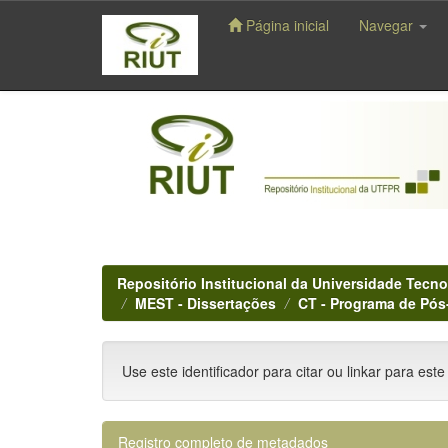
Página inicial
Navegar
Skip
navigation
Repositório Institucional da Universidade Tecno
MEST - Dissertações
CT - Programa de Pós
Use este identificador para citar ou linkar para este
Registro completo de metadados