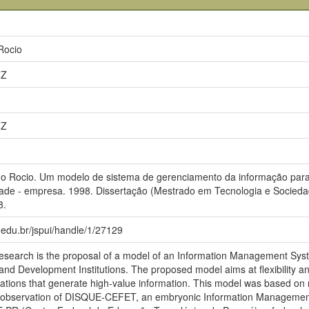
Rocio
7Z
7Z
Rocio. Um modelo de sistema de gerenciamento da informação para t
ade - empresa. 1998. Dissertação (Mestrado em Tecnologia e Sociedad
8.
pr.edu.br/jspui/handle/1/27129
 research is the proposal of a model of an Information Management Sys
nd Development Institutions. The proposed model aims at flexibility and
ations that generate high-value information. This model was based on m
ic observation of DISQUE-CEFET, an embryonic Information Manage