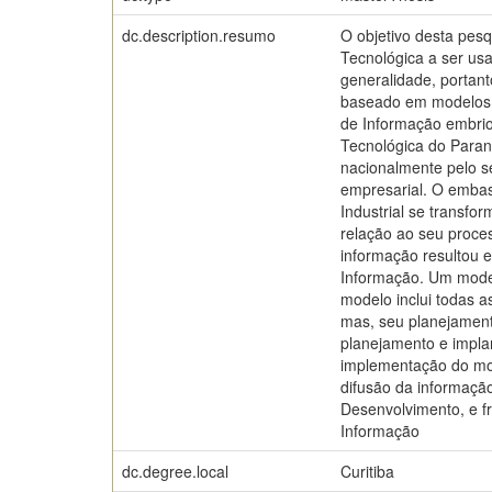
dc.description.resumo
O objetivo desta pes
Tecnológica a ser usa
generalidade, portant
baseado em modelos d
de Informação embrio
Tecnológica do Paran
nacionalmente pelo s
empresarial. O embas
Industrial se transfo
relação ao seu proces
informação resultou 
Informação. Um model
modelo inclui todas a
mas, seu planejament
planejamento e impla
implementação do mod
difusão da informação
Desenvolvimento, e f
Informação
dc.degree.local
Curitiba