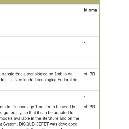
Idioma
-
-
-
-
-
ransferência tecnológica no âmbito da
pt_BR
e) - Universidade Tecnológica Federal do
-
tem for Technology Transfer to be used in
pt_BR
 generality, só that it can be adapted to
odels available in the literature and on the
ment System. DISQUE-CEFET was developed