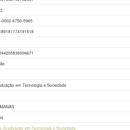
ez
000-0002-6750-5965
r/5189181174191518
r/4244205836006671
mão
duação em Tecnologia e Sociedade
UMANAS
es
s-Graduação em Tecnologia e Sociedade