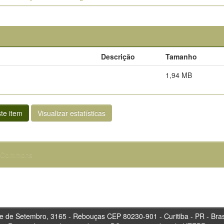
Descrição
Tamanho
1,94 MB
te item
Visualizar estatísticas
e Commons
tembro, 3165 - Rebouças CEP 80230-901 - Curitiba 