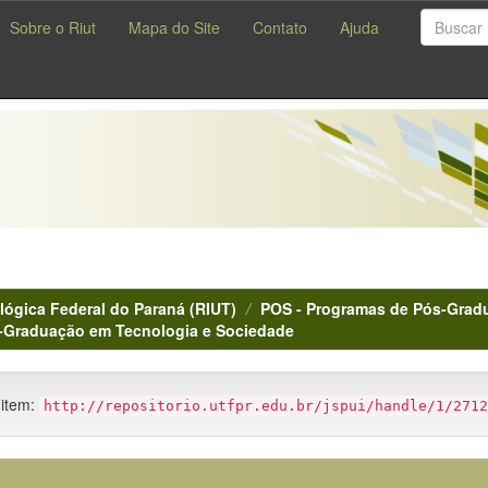
Sobre o Riut
Mapa do Site
Contato
Ajuda
lógica Federal do Paraná (RIUT)
POS - Programas de Pós-Gradu
-Graduação em Tecnologia e Sociedade
 item:
http://repositorio.utfpr.edu.br/jspui/handle/1/2712