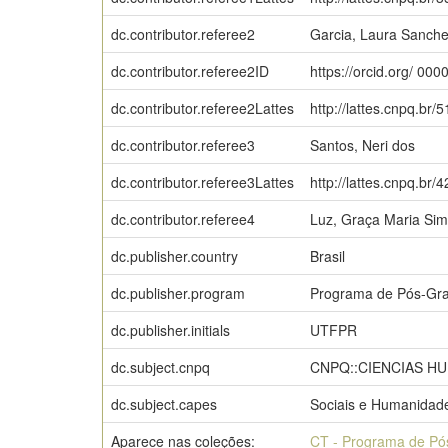
dc.contributor.referee2
Garcia, Laura Sanch
dc.contributor.referee2ID
https://orcid.org/ 0
dc.contributor.referee2Lattes
http://lattes.cnpq.b
dc.contributor.referee3
Santos, Neri dos
dc.contributor.referee3Lattes
http://lattes.cnpq.b
dc.contributor.referee4
Luz, Graça Maria Si
dc.publisher.country
Brasil
dc.publisher.program
Programa de Pós-Gra
dc.publisher.initials
UTFPR
dc.subject.cnpq
CNPQ::CIENCIAS H
dc.subject.capes
Sociais e Humanidad
Aparece nas coleções:
CT - Programa de Pó