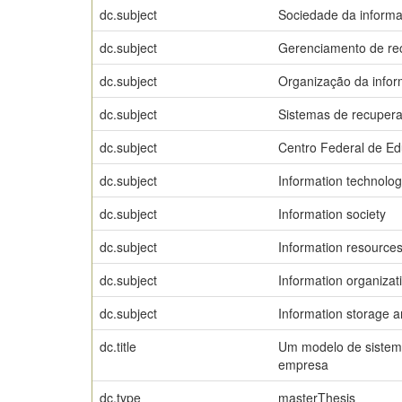
dc.subject
Sociedade da inform
dc.subject
Gerenciamento de re
dc.subject
Organização da info
dc.subject
Sistemas de recuper
dc.subject
Centro Federal de E
dc.subject
Information technolo
dc.subject
Information society
dc.subject
Information resourc
dc.subject
Information organizat
dc.subject
Information storage a
dc.title
Um modelo de sistema
empresa
dc.type
masterThesis