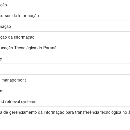
ação
cursos de informação
rmação
ação da informação
ducação Tecnológica do Paraná
gy
es management
ion
nd retrieval systems
 de gerenciamento da informação para transferência tecnológica no 