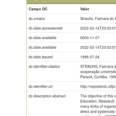
Campo DC
Valor
dc.creator
Strauhs, Faimara do 
dc.date.accessioned
2022-02-14T23:02:5
dc.date.available
5000-11-07
dc.date.available
2022-02-14T23:02:5
dc.date.issued
1998-07-24
dc.identifier.citation
STRAUHS, Faimara do 
cooperação universid
Paraná, Curitiba, 199
dc.identifier.uri
http://repositorio.utf
dc.description.abstract
The objective of this
Education, Research a
many kinks of organiz
direct and systemat