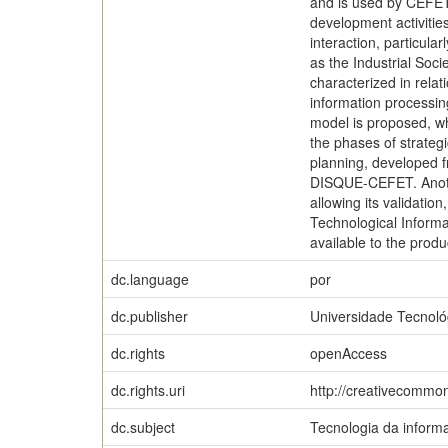
and is used by CEFET-
development activities
interaction, particula
as the Industrial Soci
characterized in relat
information processin
model is proposed, w
the phases of strategi
planning, developed 
DISQUE-CEFET. Another
allowing its validatio
Technological Informa
available to the produ
dc.language
por
dc.publisher
Universidade Tecnoló
dc.rights
openAccess
dc.rights.uri
http://creativecommon
dc.subject
Tecnologia da inform