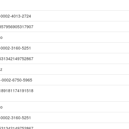
00-0002-4013-2724
r/3857956905317907
do
00-0002-3160-5251
r/3531342149752867
ez
000-0002-6750-5965
r/5189181174191518
do
00-0002-3160-5251
r/3531342149752867