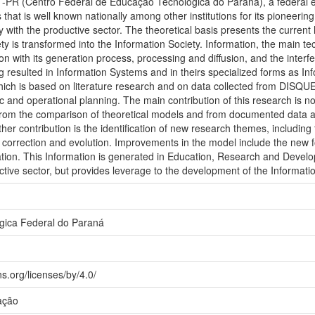
PR (Centro Federal de Educação Tecnológica do Paraná), a federal edu
 that is well known nationally among other institutions for its pioneer
rly with the productive sector. The theoretical basis presents the curren
ety is transformed into the Information Society. Information, the main tech
ion with its generation process, processing and diffusion, and the interfe
g resulted in Information Systems and in theirs specialized forms as
hich is based on literature research and on data collected from DISQ
c and operational planning. The main contribution of this research is not
from the comparison of theoretical models and from documented data ab
 contribution is the identification of new research themes, including
n, correction and evolution. Improvements in the model include the new fo
tion. This Information is generated in Education, Research and Developm
ctive sector, but provides leverage to the development of the Informatio
gica Federal do Paraná
s.org/licenses/by/4.0/
ação