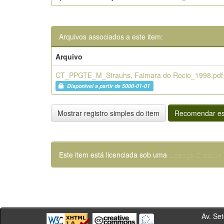
Arquivos associados a este item:
Arquivo
CT_PPGTE_M_Strauhs, Faimara do Rocio_1998.pdf
Disponível a partir de 5000-01-01
Mostrar registro simples do item
Recomendar es
Este item está licenciada sob uma
Licença Creativ
Av. Sete de Se