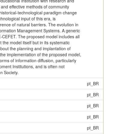
cational institution with research and
ing and effective methods of community
t historical-technological paradigm change
nological input of this era, is
rence of natural barriers. The evolution in
 Information Management Systems. A generic
UE-CEFET. The proposed model includes all
 the model itself but in its systematic
out the planning and implantation of
 the implementation of the proposed model,
rms of information diffusion, particularly
ent Institutions, and is often not
n Society.
pt_BR
pt_BR
pt_BR
pt_BR
pt_BR