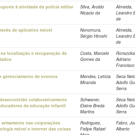
porte à atividade da polícia militar
Silva, Aroldo
Almeida,
Nicacio da
Leandro B
de
ravés de aplicativo móvel
Nonomura,
Almeida,
Sérgio Hiroshi
Leandro B
de
 na localização e recuperação de
Costa, Marcelo
Ronszcka
viados
Gomes da
Adriano
Francisco
 de gerenciamento de eventos
Mendes, Letícia
Seca Net
Miranda
Adolfo Gu
Serra
e desenvolvido colaborativamente
Schwaner,
Seca Net
educadores da educação infantil
Elaine Breda
Adolfo Gu
Martins
Serra
o armamento nas corporações
Rodrigues,
Fabro, Jo
nologia móvel e internet das coisas
Felipe Rafael
Alberto
Maia