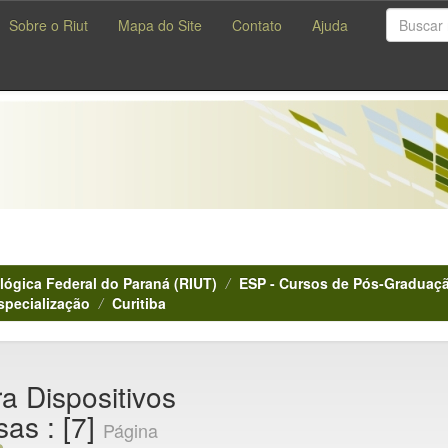
Sobre o Riut
Mapa do Site
Contato
Ajuda
lógica Federal do Paraná (RIUT)
ESP - Cursos de Pós-Graduaçã
specialização
Curitiba
a Dispositivos
sas : [7]
Página