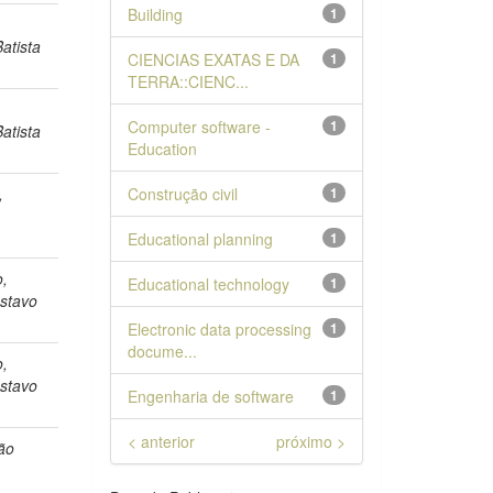
Building
1
atista
CIENCIAS EXATAS E DA
1
TERRA::CIENC...
Computer software -
1
atista
Education
,
Construção civil
1
Educational planning
1
o,
Educational technology
1
stavo
Electronic data processing
1
docume...
o,
stavo
Engenharia de software
1
< anterior
próximo >
ão