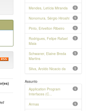
Mendes, Letícia Miranda
1
Nonomura, Sérgio Hiroshi
1
Pinto, Erivelton Ribeiro
1
Rodrigues, Felipe Rafael
1
Maia
Schwaner, Elaine Breda
1
Martins
Silva, Aroldo Nicacio da
1
Assunto
or(es)
Application Program
1
Interfaces (C...
ell
Armas
1