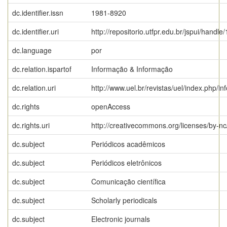
dc.identifier.issn
1981-8920
dc.identifier.uri
http://repositorio.utfpr.edu.br/jspui/handle
dc.language
por
dc.relation.ispartof
Informação & Informação
dc.relation.uri
http://www.uel.br/revistas/uel/index.php/i
dc.rights
openAccess
dc.rights.uri
http://creativecommons.org/licenses/by-nc
dc.subject
Periódicos acadêmicos
dc.subject
Periódicos eletrônicos
dc.subject
Comunicação científica
dc.subject
Scholarly periodicals
dc.subject
Electronic journals