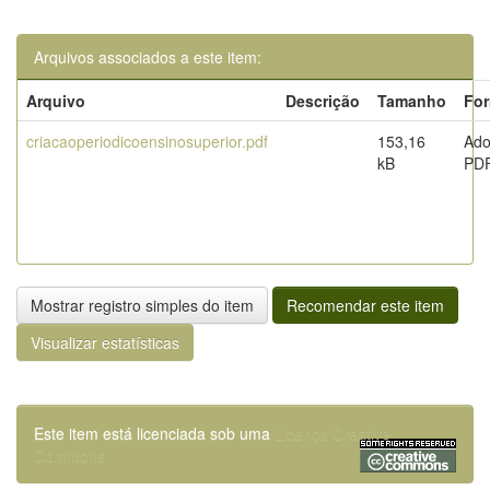
Arquivos associados a este item:
Arquivo
Descrição
Tamanho
Fo
criacaoperiodicoensinosuperior.pdf
153,16
Ad
kB
PD
Mostrar registro simples do item
Recomendar este item
Visualizar estatísticas
Este item está licenciada sob uma
Licença Creative
Commons