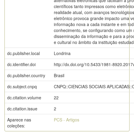
alternativas eletrônicas que facilitam a p
científicos tanto impressos como eletrôni
realidade atual, com avanços tecnológicos
eletrônico provoca grande impacto uma 
informação nova a cada instante e em tod
conhecimento, se configurando como um r
disseminação da informação e para a produ
e cultural no âmbito da instituição estudad
dc.publisher.local
Londrina
dc.identifier.doi
http://dx.doi.org/10.5433/1981-8920.201
dc.publisher.country
Brasil
dc.subject.cnpq
CNPQ::CIENCIAS SOCIAIS APLICADAS:
dc.citation.volume
22
dc.citation.issue
2
Aparece nas
PCS - Artigos
coleções: