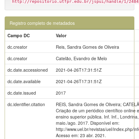
http://repositorio.utfpr.edu.br/jspui/handle/1/2484
Registro completo de metadados
Campo DC
Valor
dc.creator
Reis, Sandra Gomes de Oliveira
dc.creator
Catelão, Evandro de Melo
dc.date.accessioned
2021-04-26T17:31:51Z
dc.date.available
2021-04-26T17:31:51Z
dc.date.issued
2017
dc.identifier.citation
REIS, Sandra Gomes de Oliveira; CATELÃ
Criação de um periódico científico online 
ensino superior pública. Inf. Inf., Londrina,
maio./ago. 2017. Disponível em:
http://www.uel.br/revistas/uel/index.php/i
Acesso em: 23 abr. 2021.