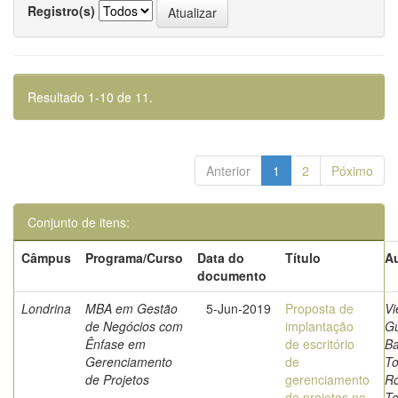
Registro(s)
Resultado 1-10 de 11.
Anterior
1
2
Póximo
Conjunto de itens:
Câmpus
Programa/Curso
Data do
Título
Au
documento
Londrina
MBA em Gestão
5-Jun-2019
Proposta de
Vi
de Negócios com
implantação
Gu
Ênfase em
de escritório
Ba
Gerenciamento
de
To
de Projetos
gerenciamento
Ro
de projetos no
To