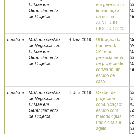
Ênfase em
em gerenciar a
Si
Gerenciamento
implantação
Ma
de Projetos
da norma
Pe
ABNT NBR
ISO/IEC 17025
Londrina
MBA em Gestão
4-Dez-2019
Utilização do
Me
de Negócios com
framework
Ne
Ênfase em
SAFe no
Ma
Gerenciamento
gerenciamento
Si
de Projetos
de projetos de
Ma
software: um
Pe
estudo de
caso
Londrina
MBA em Gestão
5-Jun-2019
Gestão de
Sa
de Negócios com
projetos e
B
Ênfase em
comunicação:
Au
Gerenciamento
estudo com
To
de Projetos
metodologias
Ro
tradicionais e
To
ágeis
Si