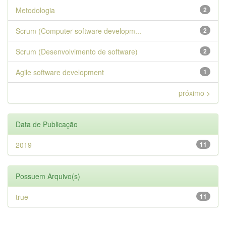
Metodologia
2
Scrum (Computer software developm...
2
Scrum (Desenvolvimento de software)
2
Agile software development
1
próximo >
Data de Publicação
2019
11
Possuem Arquivo(s)
true
11