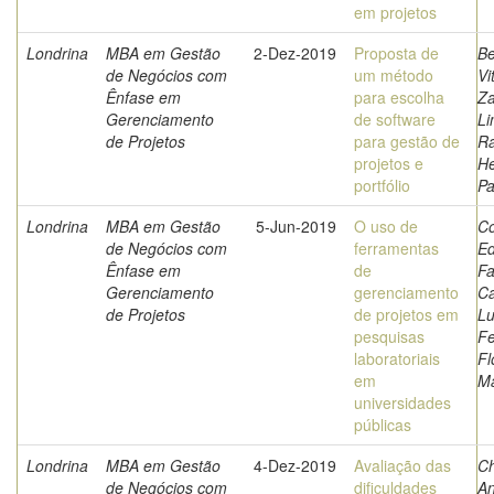
em projetos
Londrina
MBA em Gestão
2-Dez-2019
Proposta de
B
de Negócios com
um método
Vi
Ênfase em
para escolha
Z
Gerenciamento
de software
Li
de Projetos
para gestão de
Ra
projetos e
He
portfólio
P
Londrina
MBA em Gestão
5-Jun-2019
O uso de
Co
de Negócios com
ferramentas
E
Ênfase em
de
Fa
Gerenciamento
gerenciamento
C
de Projetos
de projetos em
Lu
pesquisas
Fe
laboratoriais
Fl
em
Má
universidades
públicas
Londrina
MBA em Gestão
4-Dez-2019
Avaliação das
Ch
de Negócios com
dificuldades
An