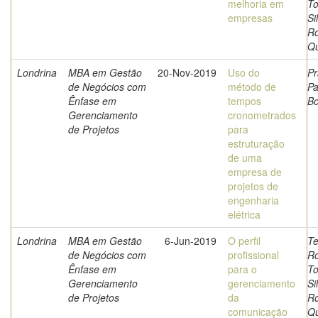
melhoria em
To
empresas
Si
Ro
Qu
Londrina
MBA em Gestão
20-Nov-2019
Uso do
Pr
de Negócios com
método de
Pa
Ênfase em
tempos
Bo
Gerenciamento
cronometrados
de Projetos
para
estruturação
de uma
empresa de
projetos de
engenharia
elétrica
Londrina
MBA em Gestão
6-Jun-2019
O perfil
Te
de Negócios com
profissional
Ro
Ênfase em
para o
To
Gerenciamento
gerenciamento
Si
de Projetos
da
Ro
comunicação
Qu