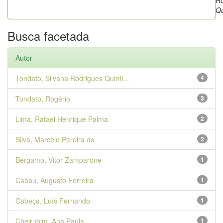
Ro
Qu
Busca facetada
Autor
Tondato, Silvana Rodrigues Quinti...
4
Tondato, Rogério
3
Lima, Rafael Henrique Palma
2
Silva, Marcelo Pereira da
2
Bergamo, Vitor Zamparone
1
Cabau, Augusto Ferreira
1
Cabeça, Luís Fernando
1
Cheirubim, Ana Paula
1