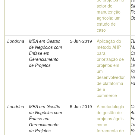
setor de
Si
manutenção
Ro
agrícola: um
Qu
estudo de
caso
Londrina
MBA em Gestão
5-Jun-2019
Aplicação do
Tu
de Negócios com
método AHP
Ma
Ênfase em
para
Ca
Gerenciamento
priorização de
Ma
de Projetos
projetos em
Li
um
Ra
desenvolvedor
He
de plataforma
P
de e-
commerce
Londrina
MBA em Gestão
5-Jun-2019
A metodologia
C
de Negócios com
de gestão de
Au
Ênfase em
projetos ágeis
Fe
Gerenciamento
como
To
de Projetos
ferramenta de
Ro