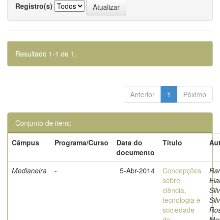
Registro(s)
Resultado 1-1 de 1.
Anterior
1
Póximo
Conjunto de itens:
Câmpus
Programa/Curso
Data do
Título
Aut
documento
Medianeira
-
5-Abr-2014
Concepções
Ra
sobre
Ela
ciência,
Sil
tecnologia e
Sil
sociedade
Ro
de
Mon