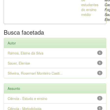
estudantes
Cas
do ensino
Fog
médio
Sau
Ele
Busca facetada
Autor
Ramos, Elaine da Silva
1
Sauer, Elenise
1
Silveira, Rosemari Monteiro Casti...
1
Assunto
Ciência - Estudo e ensino
1
Ciência - Metodologia
1