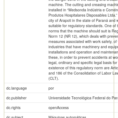
machine. The cutting and creasing machi
installed in “Medsonda Indústria e Comér
Produtos Hospitalares Disposables Ltda.” 
city of Arapoti in the state of Paraná and w
suitable for regulatory standards. One of 
norms that the machine should suit is Reg
Norm 12 (NR 12), which deals with preven
measures associated with work safety, of
industries that have machinery and equi
installations and operation and maintenan
these, in order to prevent accidents at wo
legal, ordinary and specific legal basis for
existence of this regulatory norm are Arti
and 186 of the Consolidation of Labor La
(CLT).
dc.language
por
dc.publisher
Universidade Tecnológica Federal do Pa
dc.rights
openAccess
dc.subject
Máquinas automáticas