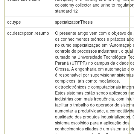
colostomy collector and urine to regulator
standard 12
dc.type
specializationThesis
dc.description.resumo
O presente artigo vem com o objetivo de 
os conhecimentos teóricos e práticos adq
no curso especialização em “Automação 
controle de processos industriais”, o qual
cursado na Universidade Tecnológica Fed
Paraná (UTFPR) no campus da cidade d
Grossa. A engenharia em automação e co
é responsável por supervisionar sistemas
complexos, tais como: mecânicos,
eletroeletrônicos e computacionais integr
Estes sistemas estão sendo aplicados na
indústrias com mais frequência, com intui
facilitar o trabalho do operador do sistem
aumentar a produtividade, a competitivid
qualidade dos produtos industrializados. 
sistema escolhido para a aplicação dos
conhecimentos citados é um sistema elet