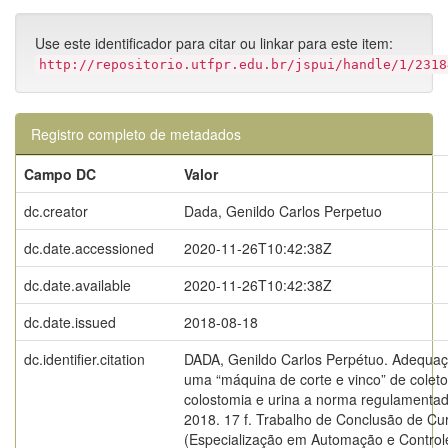
Use este identificador para citar ou linkar para este item:
http://repositorio.utfpr.edu.br/jspui/handle/1/2318
Registro completo de metadados
Campo DC
Valor
dc.creator
Dada, Genildo Carlos Perpetuo
dc.date.accessioned
2020-11-26T10:42:38Z
dc.date.available
2020-11-26T10:42:38Z
dc.date.issued
2018-08-18
dc.identifier.citation
DADA, Genildo Carlos Perpétuo. Adequa
uma “máquina de corte e vinco” de coleto
colostomia e urina a norma regulamentad
2018. 17 f. Trabalho de Conclusão de Cu
(Especialização em Automação e Control