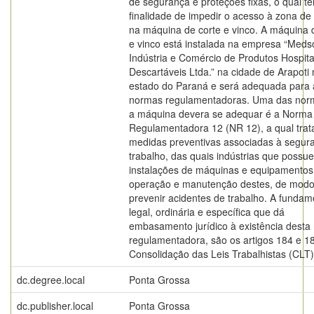
de segurança e proteções fixas, o qual t
finalidade de impedir o acesso à zona de
na máquina de corte e vinco. A máquina 
e vinco está instalada na empresa “Med
Indústria e Comércio de Produtos Hospita
Descartáveis Ltda.” na cidade de Arapoti
estado do Paraná e será adequada para 
normas regulamentadoras. Uma das nor
a máquina devera se adequar é a Norma
Regulamentadora 12 (NR 12), a qual trat
medidas preventivas associadas à segur
trabalho, das quais indústrias que possu
instalações de máquinas e equipamentos
operação e manutenção destes, de modo
prevenir acidentes de trabalho. A funda
legal, ordinária e específica que dá
embasamento jurídico à existência desta
regulamentadora, são os artigos 184 e 1
Consolidação das Leis Trabalhistas (CLT)
dc.degree.local
Ponta Grossa
dc.publisher.local
Ponta Grossa