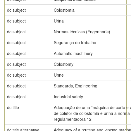
dc.subject
Colostomia
dc.subject
Urina
dc.subject
Normas técnicas (Engenharia)
dc.subject
Segurança do trabalho
dc.subject
Automatic machinery
dc.subject
Colostomy
dc.subject
Urine
dc.subject
Standards, Engineering
dc.subject
Industrial safety
dc.title
Adequação de uma “máquina de corte e v
de coletor de colostomia e urina à norma
regulamentadora 12
dc.title.alternative
Adequacy of a "cutting and vincing machi