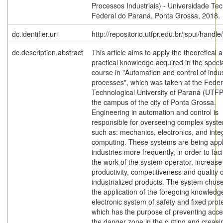
Processos Industriais) - Universidade Te
Federal do Paraná, Ponta Grossa, 2018.
dc.identifier.uri
http://repositorio.utfpr.edu.br/jspui/handl
dc.description.abstract
This article aims to apply the theoretical 
practical knowledge acquired in the specia
course in "Automation and control of indus
processes", which was taken at the Feder
Technological University of Paraná (UTF
the campus of the city of Ponta Grossa.
Engineering in automation and control is
responsible for overseeing complex syst
such as: mechanics, electronics, and inte
computing. These systems are being appl
industries more frequently, in order to facil
the work of the system operator, increase
productivity, competitiveness and quality o
industrialized products. The system chose
the application of the foregoing knowledg
electronic system of safety and fixed prot
which has the purpose of preventing acce
the danger zone in the cutting and creasi