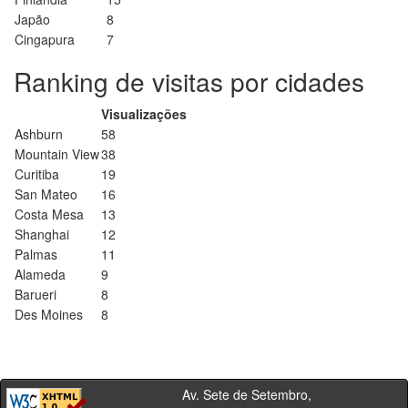
Japão
8
Cingapura
7
Ranking de visitas por cidades
Visualizações
Ashburn
58
Mountain View
38
Curitiba
19
San Mateo
16
Costa Mesa
13
Shanghai
12
Palmas
11
Alameda
9
Barueri
8
Des Moines
8
Av. Sete de Setembro,