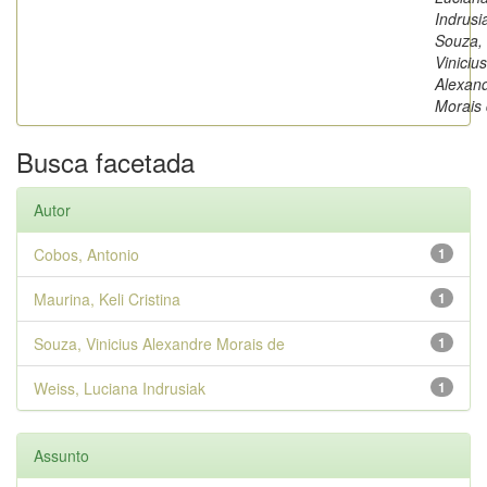
Indrusi
Souza,
Vinicius
Alexan
Morais
Busca facetada
Autor
Cobos, Antonio
1
Maurina, Keli Cristina
1
Souza, Vinicius Alexandre Morais de
1
Weiss, Luciana Indrusiak
1
Assunto