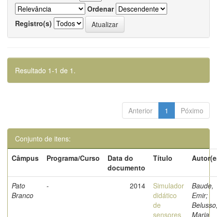
Ordenar
Registro(s)
Resultado 1-1 de 1.
Anterior
1
Póximo
Conjunto de itens:
Câmpus
Programa/Curso
Data do
Título
Autor(e
documento
Pato
-
2014
Simulador
Baude,
Branco
didático
Emir;
de
Belusso
sensores
Maria