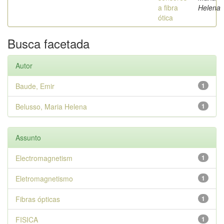
a fibra
Helena
ótica
Busca facetada
Autor
Baude, Emir
1
Belusso, Maria Helena
1
Assunto
Electromagnetism
1
Eletromagnetismo
1
Fibras ópticas
1
FISICA
1