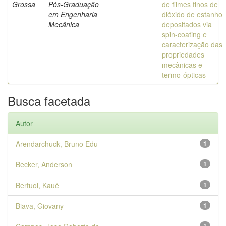
Grossa
Pós-Graduação
de filmes finos de
em Engenharia
dióxido de estanho
Mecânica
depositados via
spin-coating e
caracterização das
propriedades
mecânicas e
termo-ópticas
Busca facetada
Autor
Arendarchuck, Bruno Edu
1
Becker, Anderson
1
Bertuol, Kauê
1
Biava, Giovany
1