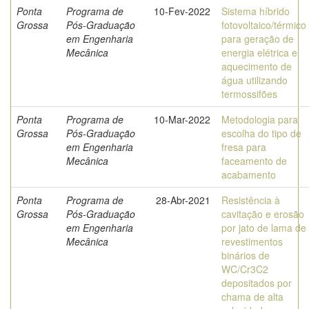
Ponta
Programa de
10-Fev-2022
Sistema híbrido
Grossa
Pós-Graduação
fotovoltaico/térmico
em Engenharia
para geração de
Mecânica
energia elétrica e
aquecimento de
água utilizando
termossifões
Ponta
Programa de
10-Mar-2022
Metodologia para
Grossa
Pós-Graduação
escolha do tipo de
em Engenharia
fresa para
Mecânica
faceamento de
acabamento
Ponta
Programa de
28-Abr-2021
Resistência à
Grossa
Pós-Graduação
cavitação e erosão
em Engenharia
por jato de lama de
Mecânica
revestimentos
binários de
WC/Cr3C2
depositados por
chama de alta