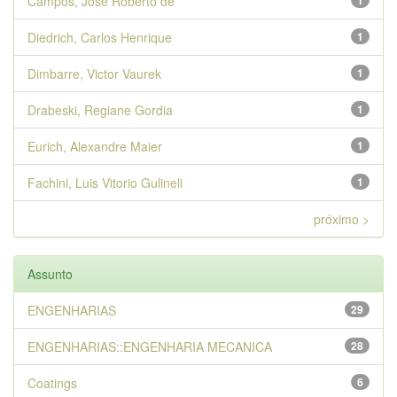
Campos, Jose Roberto de
1
Diedrich, Carlos Henrique
1
Dimbarre, Victor Vaurek
1
Drabeski, Regiane Gordia
1
Eurich, Alexandre Maier
1
Fachini, Luis Vitorio Gulineli
1
próximo >
Assunto
ENGENHARIAS
29
ENGENHARIAS::ENGENHARIA MECANICA
28
Coatings
6