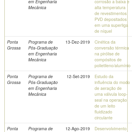
em Engenharia
corrosão a baixa e
Mecânica
alta temperatura
de revestimentos
PVD depositados
em uma superliga
de níquel
Ponta
Programa de
13-Dez-2019
Cinética da
Grossa
Pós-Graduação
conversão térmica
em Engenharia
na pirólise de
Mecânica
compósitos de
polietileno/alumínio
Ponta
Programa de
12-Set-2019
Estudo da
Grossa
Pós-Graduação
influência do modo
em Engenharia
de aeração de
Mecânica
uma válvula loop-
seal na operação
de um leito
fluidizado
circulante
Ponta
Programa de
12-Ago-2019
Desenvolvimento