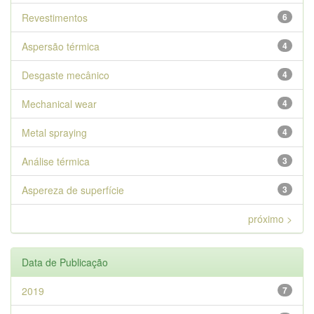
Revestimentos
6
Aspersão térmica
4
Desgaste mecânico
4
Mechanical wear
4
Metal spraying
4
Análise térmica
3
Aspereza de superfície
3
próximo >
Data de Publicação
2019
7