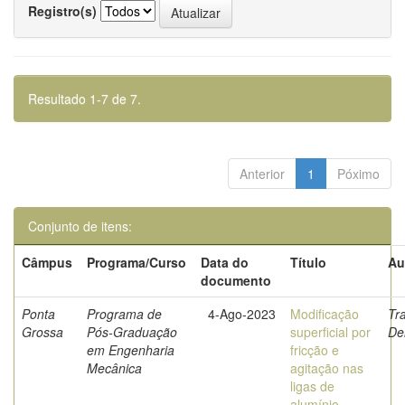
Registro(s)
Resultado 1-7 de 7.
Anterior
1
Póximo
Conjunto de itens:
Câmpus
Programa/Curso
Data do
Título
Au
documento
Ponta
Programa de
4-Ago-2023
Modificação
Tr
Grossa
Pós-Graduação
superficial por
De
em Engenharia
fricção e
Mecânica
agitação nas
ligas de
alumínio