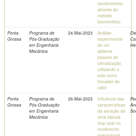
recobrimento
através do
método
biomimético
Ponta
Programa de
24-Mai-2023
Análise
Die
Grossa
Pós-Graduação
experimental
Ca
em Engenharia
de um
He
Mecânica
sistema
passivo de
climatização
utilizando o
solo como
trocador de
calor
Ponta
Programa de
26-Mai-2023
Influência das
Pe
Grossa
Pós-Graduação
características
An
em Engenharia
da aeração de
So
Mecânica
uma válvula
loop seal no
rendimento
operacional