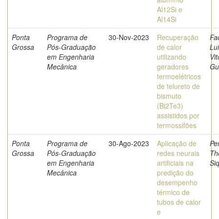
Al12Si e
Al14Si
Ponta
Programa de
30-Nov-2023
Recuperação
Fac
Grossa
Pós-Graduação
de calor
Lu
em Engenharia
utilizando
Vit
Mecânica
geradores
Gul
termoelétricos
de telureto de
bismuto
(Bi2Te3)
assistidos por
termossifões
Ponta
Programa de
30-Ago-2023
Aplicação de
Per
Grossa
Pós-Graduação
redes neurais
Th
em Engenharia
artificiais na
Si
Mecânica
predição do
desempenho
térmico de
tubos de calor
e