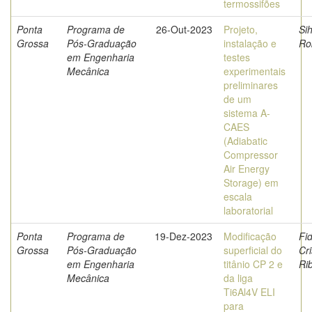
termossifões
Ponta
Programa de
26-Out-2023
Projeto,
Sih
Grossa
Pós-Graduação
instalação e
Ro
em Engenharia
testes
Mecânica
experimentais
preliminares
de um
sistema A-
CAES
(Adiabatic
Compressor
Air Energy
Storage) em
escala
laboratorial
Ponta
Programa de
19-Dez-2023
Modificação
Fid
Grossa
Pós-Graduação
superficial do
Cri
em Engenharia
titânio CP 2 e
Ri
Mecânica
da liga
Ti6Al4V ELI
para