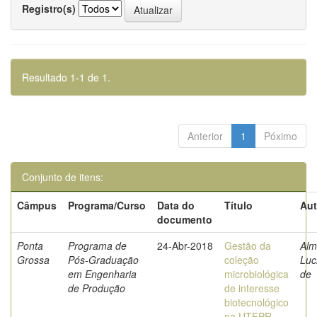
Registro(s)
Resultado 1-1 de 1.
Anterior
1
Póximo
Conjunto de itens:
Câmpus
Programa/Curso
Data do
Título
Aut
documento
Ponta
Programa de
24-Abr-2018
Gestão da
Alm
Grossa
Pós-Graduação
coleção
Luc
em Engenharia
microbiológica
de
de Produção
de interesse
biotecnológico
na UTFPR