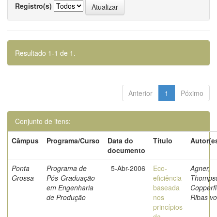
Registro(s)
Resultado 1-1 de 1.
Anterior
1
Póximo
Conjunto de itens:
Câmpus
Programa/Curso
Data do
Título
Autor(e
documento
Ponta
Programa de
5-Abr-2006
Eco-
Agner,
Grossa
Pós-Graduação
eficiência
Thomps
em Engenharia
baseada
Copperfi
de Produção
nos
Ribas v
princípios
da