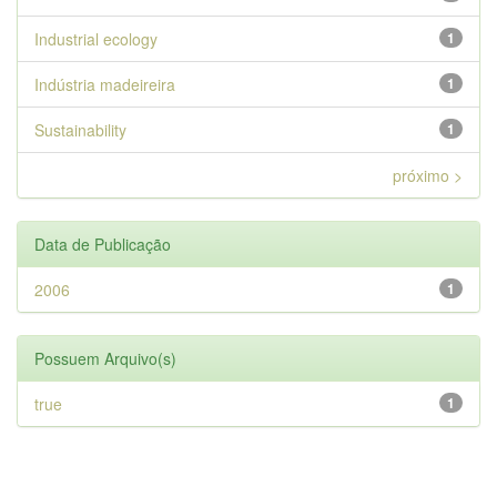
Industrial ecology
1
Indústria madeireira
1
Sustainability
1
próximo >
Data de Publicação
2006
1
Possuem Arquivo(s)
true
1