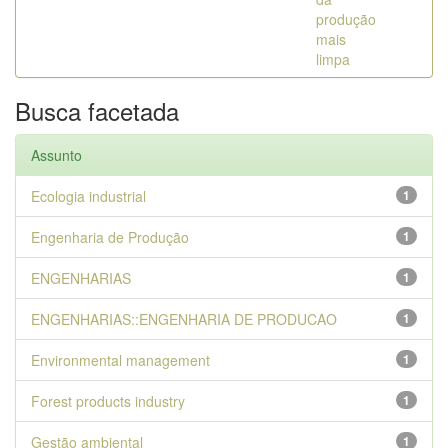
produção
mais
limpa
Busca facetada
Assunto
Ecologia industrial
1
Engenharia de Produção
1
ENGENHARIAS
1
ENGENHARIAS::ENGENHARIA DE PRODUCAO
1
Environmental management
1
Forest products industry
1
Gestão ambiental
1