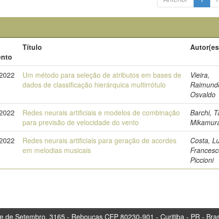
o
Título
Autor(es
nto
-2022
Um método para seleção de atributos em bases de
Vieira,
dados de classificação hierárquica multirrótulo
Raimund
Osvaldo
-2022
Redes neurais artificiais e modelos de combinação
Barchi, T
para previsão de velocidade do vento
Mikamur
-2022
Redes neurais artificiais para geração de acordes
Costa, L
em melodias musicais
Francesc
Piccioni
tembro, 3165 - Rebouças CEP 80230-901 - Curitiba 