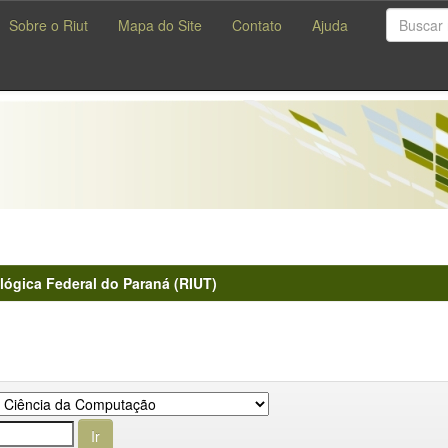
Sobre o Riut
Mapa do Site
Contato
Ajuda
lógica Federal do Paraná (RIUT)