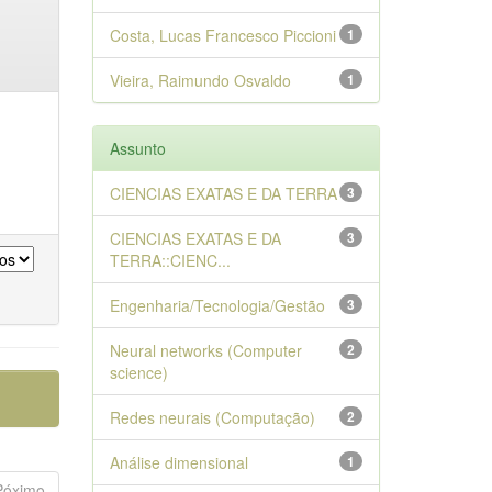
Costa, Lucas Francesco Piccioni
1
Vieira, Raimundo Osvaldo
1
Assunto
CIENCIAS EXATAS E DA TERRA
3
CIENCIAS EXATAS E DA
3
TERRA::CIENC...
Engenharia/Tecnologia/Gestão
3
Neural networks (Computer
2
science)
Redes neurais (Computação)
2
Análise dimensional
1
Póximo