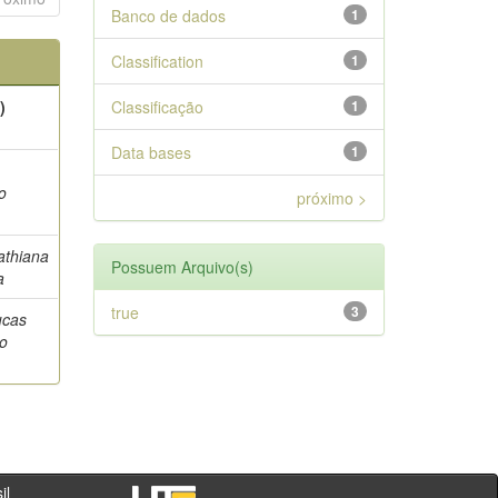
Banco de dados
1
Classification
1
)
Classificação
1
Data bases
1
o
próximo >
athiana
Possuem Arquivo(s)
a
true
3
ucas
o
- PR - Brasil