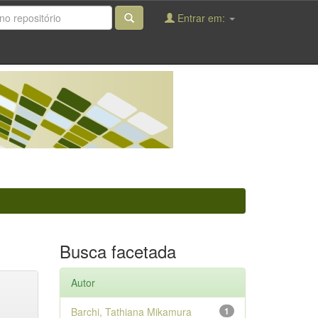
Entrar em:
Busca facetada
Autor
Barchi, Tathiana Mikamura
1