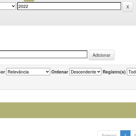
por
Ordenar
Registro(s)
Anterior
1