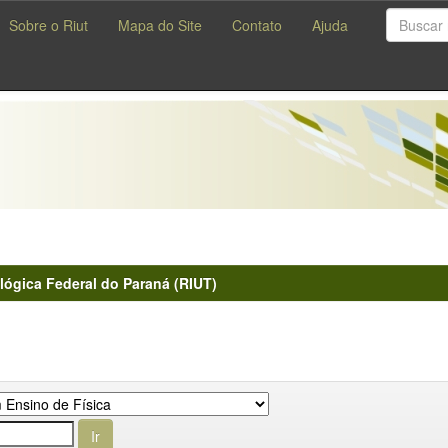
Sobre o Riut
Mapa do Site
Contato
Ajuda
lógica Federal do Paraná (RIUT)