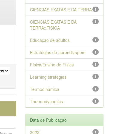
CIENCIAS EXATAS E DA TERRA
1
CIENCIAS EXATAS E DA
1
TERRA::FISICA
Educação de adultos
1
Estratégias de aprendizagem
1
Física/Ensino de Física
1
Learning strategies
1
Termodinâmica
1
Thermodynamics
1
Data de Publicação
2022
1
Póximo