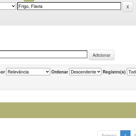
por
Ordenar
Registro(s)
Anterior
1