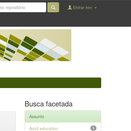
Entrar em:
Busca facetada
Assunto
Adult education
1