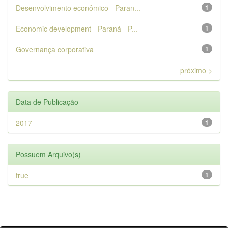
Desenvolvimento econômico - Paran...
1
Economic development - Paraná - P...
1
Governança corporativa
1
próximo >
Data de Publicação
2017
1
Possuem Arquivo(s)
true
1