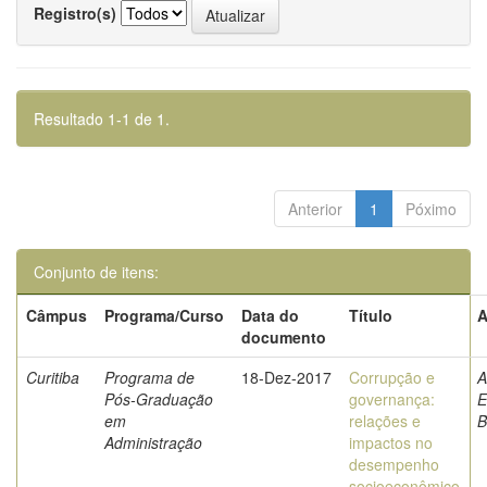
Registro(s)
Resultado 1-1 de 1.
Anterior
1
Póximo
Conjunto de itens:
Câmpus
Programa/Curso
Data do
Título
A
documento
Curitiba
Programa de
18-Dez-2017
Corrupção e
A
Pós-Graduação
governança:
E
em
relações e
B
Administração
impactos no
desempenho
socioeconômico