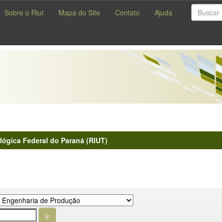
Sobre o Riut
Mapa do Site
Contato
Ajuda
lógica Federal do Paraná (RIUT)