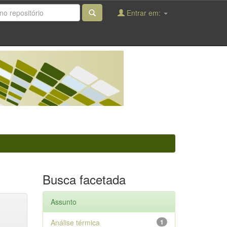
Entrar em:
Busca facetada
Assunto
Análise térmica
1