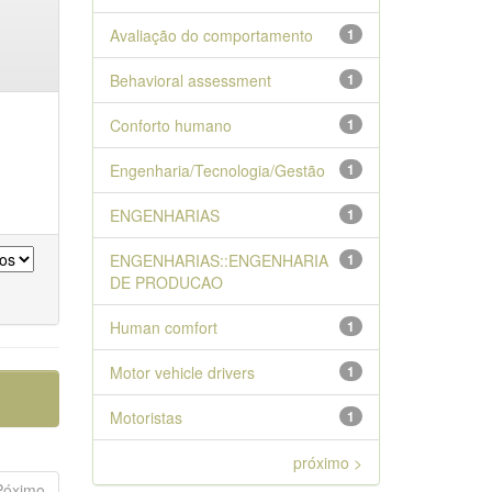
Avaliação do comportamento
1
Behavioral assessment
1
Conforto humano
1
Engenharia/Tecnologia/Gestão
1
ENGENHARIAS
1
ENGENHARIAS::ENGENHARIA
1
DE PRODUCAO
Human comfort
1
Motor vehicle drivers
1
Motoristas
1
próximo >
Póximo