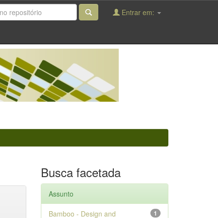
Entrar em:
Busca facetada
Assunto
Bamboo - Design and
1