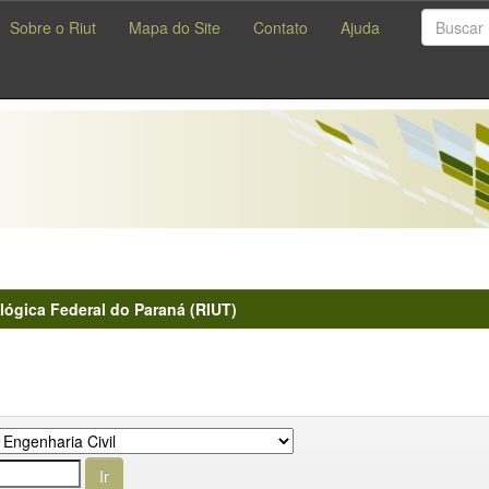
Sobre o Riut
Mapa do Site
Contato
Ajuda
lógica Federal do Paraná (RIUT)