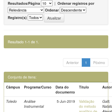
Resultados/Página
|
Ordenar registros por
Ordenar
Registro(s)
Resultado 1-1 de 1.
Anterior
1
Póximo
Conjunto de itens:
Câmpus
Programa/Curso
Data do
Título
Autor
documento
Toledo
Análise
5-Jun-2019
Validação
Galli,
Instrumental
do método
Natáli
analítico de
Aleva