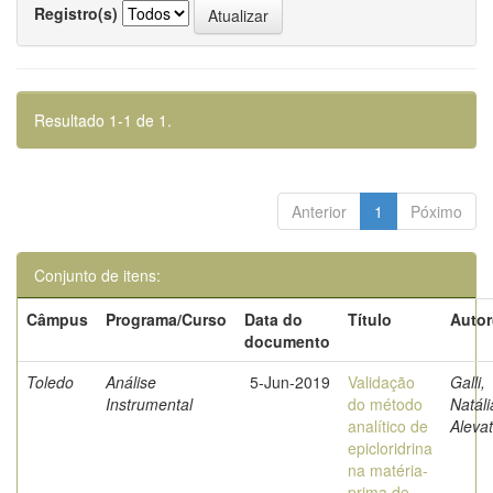
Registro(s)
Resultado 1-1 de 1.
Anterior
1
Póximo
Conjunto de itens:
Câmpus
Programa/Curso
Data do
Título
Autor
documento
Toledo
Análise
5-Jun-2019
Validação
Galli,
Instrumental
do método
Natáli
analítico de
Aleva
epicloridrina
na matéria-
prima de