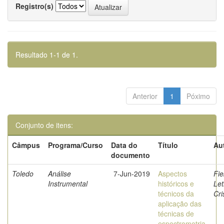
Registro(s)
Resultado 1-1 de 1.
Anterior
1
Póximo
Conjunto de itens:
Câmpus
Programa/Curso
Data do
Título
Au
documento
Toledo
Análise
7-Jun-2019
Aspectos
Fie
Instrumental
históricos e
Let
técnicos da
Cri
aplicação das
técnicas de
espectrometria