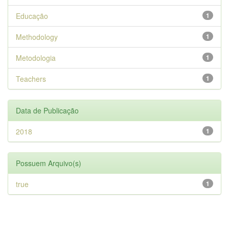
Educação
1
Methodology
1
Metodologia
1
Teachers
1
Data de Publicação
2018
1
Possuem Arquivo(s)
true
1