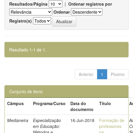
Resultados/Página
|
Ordenar registros por
Ordenar
Registro(s)
Resultado 1-1 de 1.
Anterior
1
Póximo
Conjunto de itens:
Câmpus
Programa/Curso
Data do
Título
A
documento
Medianeira
Especialização
16-Jun-2018
Formação de
Ad
em Educação:
professores
Cí
Métodos e
na
S