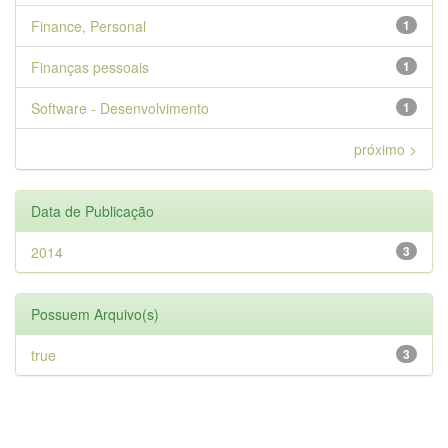
Finance, Personal
1
Finanças pessoais
1
Software - Desenvolvimento
1
próximo >
Data de Publicação
2014
3
Possuem Arquivo(s)
true
3