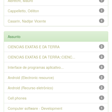
Albrecht, Mauro
1
Cappelletto, Oéliton
1
Casarin, Nadijar Vicente
1
Assunto
CIENCIAS EXATAS E DA TERRA
3
CIENCIAS EXATAS E DA TERRA::CIENC...
3
Interface de programas aplicativo...
3
Android (Electronic resource)
2
Android (Recurso eletrônico)
2
Cell phones
1
Computer software - Development
1