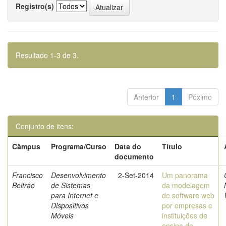
Registro(s)
Resultado 1-3 de 3.
Anterior
1
Póximo
Conjunto de itens:
Câmpus
Programa/Curso
Data do
Título
documento
Francisco
Desenvolvimento
2-Set-2014
Um panorama
Beltrao
de Sistemas
da modelagem
para Internet e
de software web
Dispositivos
por empresas e
Móveis
instituições de
ensino do