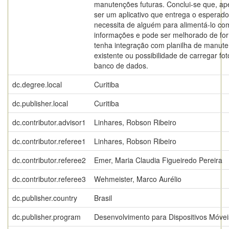
manutenções futuras. Conclui-se que, ap
ser um aplicativo que entrega o esperado
necessita de alguém para alimentá-lo co
informações e pode ser melhorado de fo
tenha integração com planilha de manute
existente ou possibilidade de carregar fo
banco de dados.
dc.degree.local
Curitiba
dc.publisher.local
Curitiba
dc.contributor.advisor1
Linhares, Robson Ribeiro
dc.contributor.referee1
Linhares, Robson Ribeiro
dc.contributor.referee2
Emer, Maria Claudia Figueiredo Pereira
dc.contributor.referee3
Wehmeister, Marco Aurélio
dc.publisher.country
Brasil
dc.publisher.program
Desenvolvimento para Dispositivos Móvei