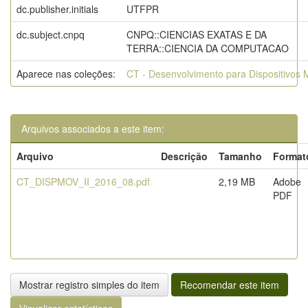
dc.publisher.initials
UTFPR
dc.subject.cnpq
CNPQ::CIENCIAS EXATAS E DA
TERRA::CIENCIA DA COMPUTACAO
Aparece nas coleções:
CT - Desenvolvimento para Dispositivos 
Arquivos associados a este item:
Arquivo
Descrição
Tamanho
Format
CT_DISPMOV_II_2016_08.pdf
2,19 MB
Adobe
PDF
Mostrar registro simples do item
Recomendar este item