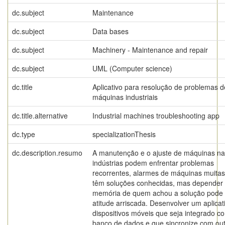
dc.subject
Maintenance
dc.subject
Data bases
dc.subject
Machinery - Maintenance and repair
dc.subject
UML (Computer science)
dc.title
Aplicativo para resolução de problemas d
máquinas industriais
dc.title.alternative
Industrial machines troubleshooting app
dc.type
specializationThesis
dc.description.resumo
A manutenção e o ajuste de máquinas n
indústrias podem enfrentar problemas
recorrentes, alarmes de máquinas muita
têm soluções conhecidas, mas depender
memória de quem achou a solução pode
atitude arriscada. Desenvolver um aplicat
dispositivos móveis que seja integrado c
banco de dados e que sincronize com ou