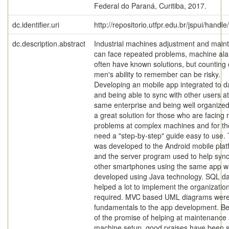
Federal do Paraná, Curitiba, 2017.
dc.identifier.uri
http://repositorio.utfpr.edu.br/jspui/handl
dc.description.abstract
Industrial machines adjustment and main
can face repeated problems, machine al
often have known solutions, but counting
men's ability to remember can be risky.
Developing an mobile app integrated to 
and being able to sync with other users at
same enterprise and being well organized
a great solution for those who are facing
problems at complex machines and for t
need a "step-by-step" guide easy to use.
was developed to the Android mobile plat
and the server program used to help sync
other smartphones using the same app 
developed using Java technology. SQL d
helped a lot to implement the organizatio
required. MVC based UML diagrams were
fundamentals to the app development. B
of the promise of helping at maintenance
machine setup, good praises have been s