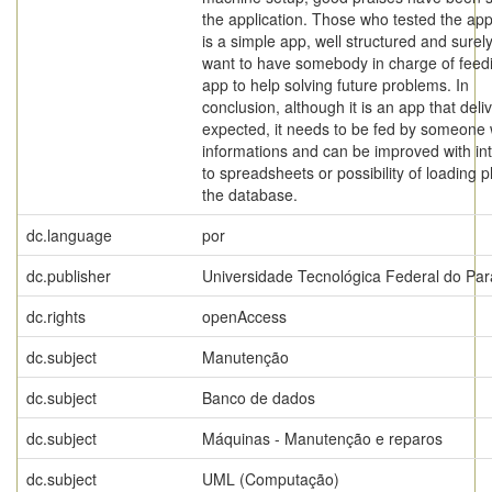
the application. Those who tested the app 
is a simple app, well structured and surel
want to have somebody in charge of feed
app to help solving future problems. In
conclusion, although it is an app that deli
expected, it needs to be fed by someone 
informations and can be improved with in
to spreadsheets or possibility of loading p
the database.
dc.language
por
dc.publisher
Universidade Tecnológica Federal do Pa
dc.rights
openAccess
dc.subject
Manutenção
dc.subject
Banco de dados
dc.subject
Máquinas - Manutenção e reparos
dc.subject
UML (Computação)