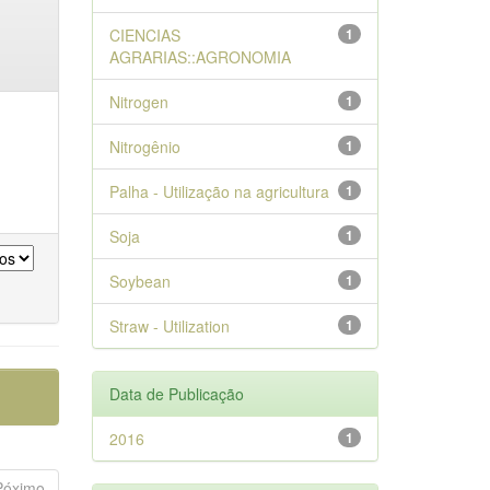
CIENCIAS
1
AGRARIAS::AGRONOMIA
Nitrogen
1
Nitrogênio
1
Palha - Utilização na agricultura
1
Soja
1
Soybean
1
Straw - Utilization
1
Data de Publicação
2016
1
Póximo