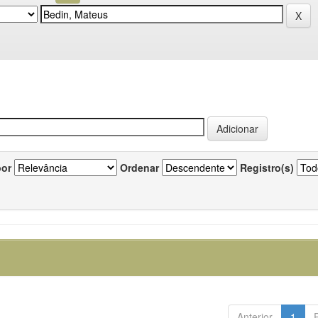
por
Ordenar
Registro(s)
Anterior
1