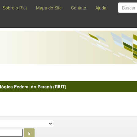
Sobre o Riut
Mapa do Site
Contato
Ajuda
lógica Federal do Paraná (RIUT)