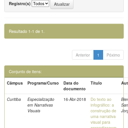
Registro(s)
Resultado 1-1 de 1.
Anterior
1
Póximo
Conjunto de itens:
Câmpus
Programa/Curso
Data do
Título
Aut
documento
Curitiba
Especialização
16-Abr-2018
Do texto ao
Bier
em Narrativas
infográfico: a
San
Visuais
construção de
Jor
uma narrativa
visual para
aprendizagem