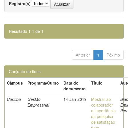
Registro(s)
Resultado 1-1 de 1.
Anterior
1
Póximo
Conjunto de itens:
Câmpus
Programa/Curso
Data do
Título
Aut
documento
Curitiba
Gestão
14-Jan-2019
Mostrar ao
Bian
Empresarial
colaborador
Emil
a importância
Pere
da pesquisa
de satisfação
para