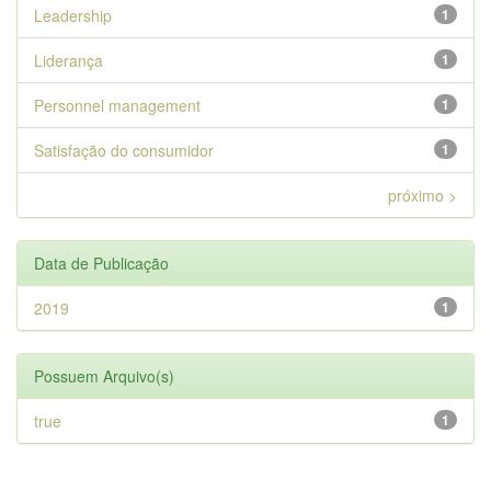
Leadership
1
Liderança
1
Personnel management
1
Satisfação do consumidor
1
próximo >
Data de Publicação
2019
1
Possuem Arquivo(s)
true
1