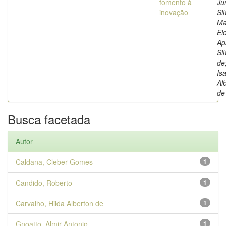
fomento à
Jun
inovação
Sil
Ma
El
Ap
Sil
de
Is
Al
de
Busca facetada
Autor
Caldana, Cleber Gomes
1
Candido, Roberto
1
Carvalho, Hilda Alberton de
1
Gnoatto, Almir Antonio
1