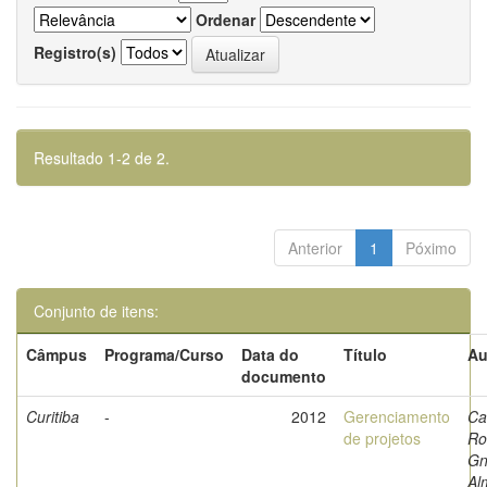
Ordenar
Registro(s)
Resultado 1-2 de 2.
Anterior
1
Póximo
Conjunto de itens:
Câmpus
Programa/Curso
Data do
Título
Au
documento
Curitiba
-
2012
Gerenciamento
Ca
de projetos
Ro
Gn
Al