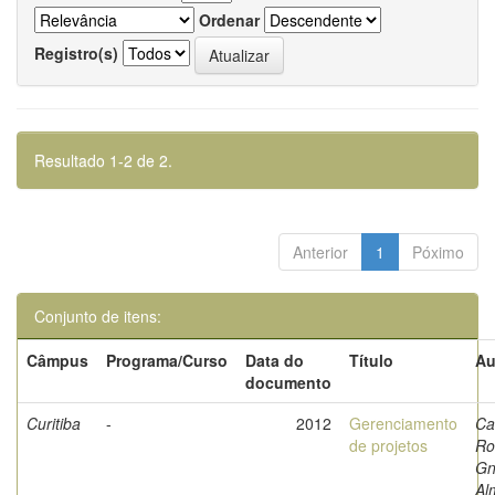
Ordenar
Registro(s)
Resultado 1-2 de 2.
Anterior
1
Póximo
Conjunto de itens:
Câmpus
Programa/Curso
Data do
Título
Au
documento
Curitiba
-
2012
Gerenciamento
Ca
de projetos
Ro
Gn
Al