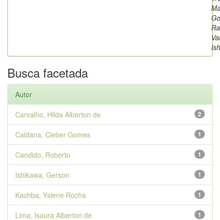
Ma
Go
Ra
Va
Is
Busca facetada
Autor
Carvalho, Hilda Alberton de
2
Caldana, Cleber Gomes
1
Candido, Roberto
1
Ishikawa, Gerson
1
Kachba, Yslene Rocha
1
Lima, Isaura Alberton de
1