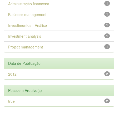
Administração financeira
1
Business management
1
Investimentos - Análise
1
Investment analysis
1
Project management
1
Data de Publicação
2012
2
Possuem Arquivo(s)
true
2